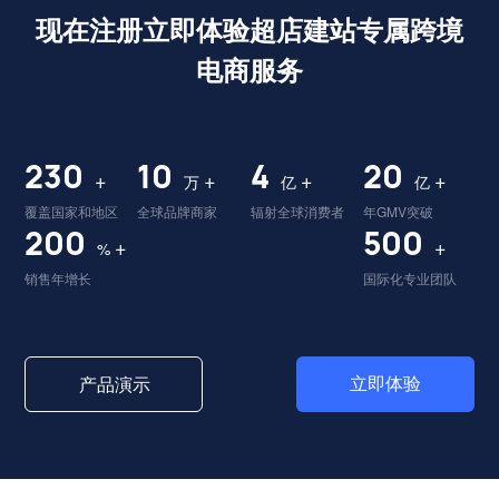
现在注册立即体验超店建站专属跨境
电商服务
230
10
4
20
+
+
+
+
万
亿
亿
覆盖国家和地区
全球品牌商家
辐射全球消费者
年GMV突破
200
500
+
+
%
销售年增长
国际化专业团队
立即体验
产品演示