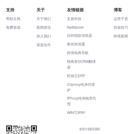
支持
关于
友情链接
博客
帮助文档
关于我们
至真科技
运营干货
免费资源
新闻资讯
NetMarvel
投放技巧
比特指纹浏览器
加入我们
跨境新闻
鲁班跨境通
渠道合作
跨境电商导航
独角兽SCRM翻译
器
旺销王ERP
Cliproxy纯净代理
IP
IPFoxy纯净独享代
理
WINTOPAY
4001683380