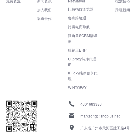
免费资源
新闻资讯
NetMarvel
投放技巧
比特指纹浏览器
加入我们
跨境新闻
鲁班跨境通
渠道合作
跨境电商导航
独角兽SCRM翻译
器
旺销王ERP
Cliproxy纯净代理
IP
IPFoxy纯净独享代
理
WINTOPAY
4001683380
marketing@shoplus.net
广东省广州市天河区建工路4号