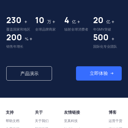
230
10
4
20
+
+
+
+
万
亿
亿
覆盖国家和地区
全球品牌商家
辐射全球消费者
年GMV突破
200
500
+
+
%
销售年增长
国际化专业团队
立即体验
产品演示
支持
关于
友情链接
博客
帮助文档
关于我们
至真科技
运营干货