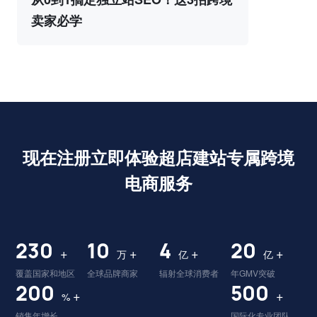
卖家必学
现在注册立即体验超店建站专属跨境
电商服务
230
10
4
20
+
+
+
+
万
亿
亿
覆盖国家和地区
全球品牌商家
辐射全球消费者
年GMV突破
200
500
+
+
%
销售年增长
国际化专业团队