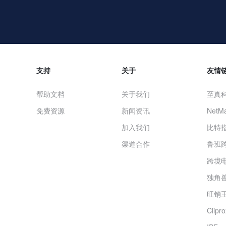
支持
关于
友情
帮助文档
关于我们
至真
免费资源
新闻资讯
NetMa
加入我们
比特
渠道合作
鲁班
跨境
独角兽
旺销王
Clip