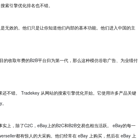
，搜索引擎优化排名也不错。
上是无效的。他们只是让你知道他们内部的基本功能。他们进入中国的主
B2B
目的收取年费的
平台归为第一代，那么这种模仿谷歌广告、为业绩付
Tradekey
果还不错。
从网站的搜索引擎优化开始。它使用许多产品关键
y
。
C2C
eBay
B2C
B2B
eBay
事实上，除了
，
上的
和
交易也相当活跃。
的每一
erseller
eBay
eBay
都有惊人的大采购。他们经常在
上购买，然后在
上