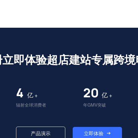
册立即体验超店建站专属跨境
4
20
亿
亿
+
+
辐射全球消费者
年GMV突破
立即体验
产品演示