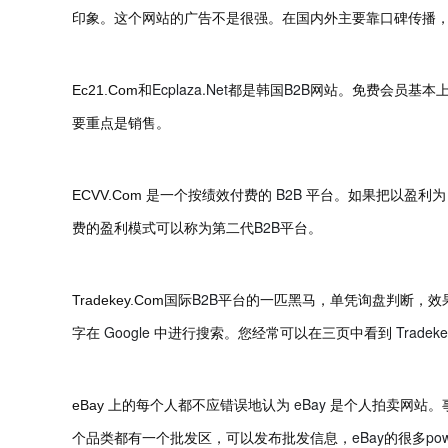
印象。这个网站的广告不是很强。在国内外主要靠口碑传播
Ecplaza.Net
B2B
Ec21.Com
和
都是韩国
网站。免费会员基本
要重点是销售。
B2B
ECVV.Com
是一个按绩效付费的
平台。如果把以盈利为
B2B
费的盈利模式可以称为第二代
平台。
B2B
Tradekey.Com
国际
平台的一匹黑马，单凭询盘判断，效
Google
Tradeke
字在
中进行搜索。您经常可以在三页中看到
eBay
eBay
上的每个人都不应错误地认为
是个人拍卖网站。
eBay
pow
个品类都有一个批发区，可以发布批发信息，
的很多