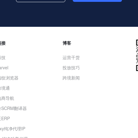
链接
博客
科技
运营干货
rvel
投放技巧
指纹浏览器
跨境新闻
跨境通
电商导航
SCRM翻译器
ERP
roxy纯净代理IP