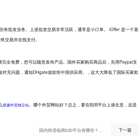
iOffer
但有批发业务。上述批发交易非常活跃，通常是小订单。
是一个基
最终交易并在线支付。
Paypal
册完全免费，您可以随意发布产品。国外买家购买商品后，先用
支
DHgate
,
核对无问题，通知
放款给中国供应商。
这大大降低了国际买家欺
么
B2B
搭建外贸独立站
。哪个外贸网站好？总之，要在
平台上谈生意，还是
下一篇
国内跨境电商b2b平台有哪些？跨境电商独立建站怎么做？