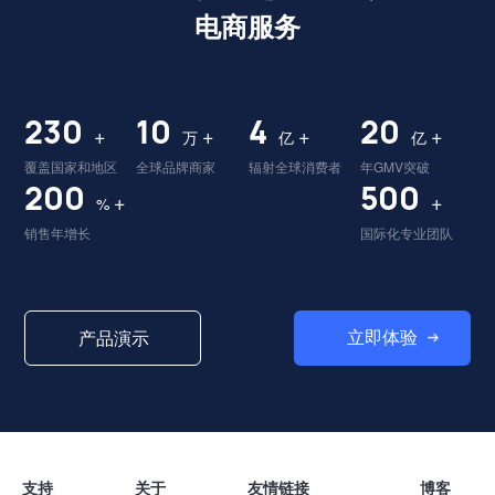
电商服务
230
10
4
20
+
+
+
+
万
亿
亿
覆盖国家和地区
全球品牌商家
辐射全球消费者
年GMV突破
200
500
+
+
%
销售年增长
国际化专业团队
立即体验
产品演示
支持
关于
友情链接
博客