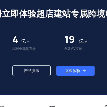
册立即体验超店建站专属跨境
4
20
亿
亿
+
+
辐射全球消费者
年GMV突破
立即体验
产品演示