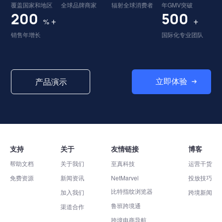
覆盖国家和地区
全球品牌商家
辐射全球消费者
年GMV突破
200
500
+
+
%
销售年增长
国际化专业团队
立即体验
产品演示
支持
关于
友情链接
博客
帮助文档
关于我们
至真科技
运营干货
免费资源
新闻资讯
NetMarvel
投放技巧
比特指纹浏览器
加入我们
跨境新闻
鲁班跨境通
渠道合作
跨境电商导航