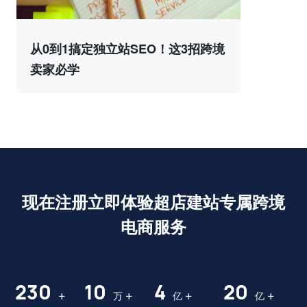
从0到1搞定独立站SEO！这3招跨境
卖家必学
现在注册立即体验超店建站专属跨境
电商服务
230
10
4
20
+
+
+
+
万
亿
亿