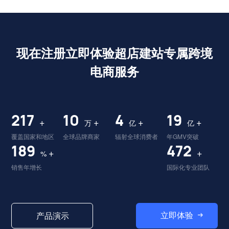
现在注册立即体验超店建站专属跨境
电商服务
224
10
4
19
+
+
+
+
万
亿
亿
覆盖国家和地区
全球品牌商家
辐射全球消费者
年GMV突破
195
487
+
+
%
销售年增长
国际化专业团队
立即体验
产品演示