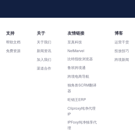
支持
关于
友情链接
博客
帮助文档
关于我们
至真科技
运营干货
免费资源
新闻资讯
NetMarvel
投放技巧
比特指纹浏览器
加入我们
跨境新闻
鲁班跨境通
渠道合作
跨境电商导航
独角兽SCRM翻译
器
旺销王ERP
Cliproxy纯净代理
IP
IPFoxy纯净独享代
理