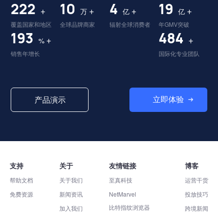
226
10
4
20
+
+
+
+
万
亿
亿
覆盖国家和地区
全球品牌商家
辐射全球消费者
年GMV突破
197
492
+
+
%
销售年增长
国际化专业团队
立即体验
产品演示
支持
关于
友情链接
博客
帮助文档
关于我们
至真科技
运营干货
免费资源
新闻资讯
NetMarvel
投放技巧
比特指纹浏览器
加入我们
跨境新闻