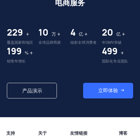
电商服务
230
10
4
20
+
+
+
+
万
亿
亿
覆盖国家和地区
全球品牌商家
辐射全球消费者
年GMV突破
200
500
+
+
%
销售年增长
国际化专业团队
立即体验
产品演示
支持
关于
友情链接
博客