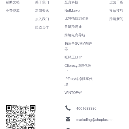
帮助文档
关于我们
至真科技
运营干货
免费资源
新闻资讯
NetMarvel
投放技巧
比特指纹浏览器
加入我们
跨境新闻
鲁班跨境通
渠道合作
跨境电商导航
独角兽SCRM翻译
器
旺销王ERP
Cliproxy纯净代理
IP
IPFoxy纯净独享代
理
WINTOPAY
4001683380
marketing@shoplus.net