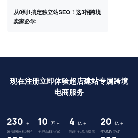
从0到1搞定独立站SEO！这3招跨境
卖家必学
现在注册立即体验超店建站专属跨境
电商服务
230
10
4
20
+
+
+
+
万
亿
亿
覆盖国家和地区
全球品牌商家
辐射全球消费者
年GMV突破