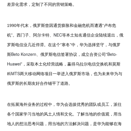
差异化需求，定制了不同的营销策略。
1990
年代末，俄罗斯曾因通货膨胀和金融危机而遭遇“卢布危
NEC
机”。西门子、阿尔卡特、
等本土知名通信企业陆续退出，俄
罗斯电信业几近停滞。在这个“寒冬”中，华为选择坚守，与俄罗
Beto Konzern
Beto-
斯
、俄罗斯电信签署协议，成立合资公司“
Huawei
”，采取本土化经营战略，赢得乌拉尔电信交换机和莫斯
MTS
科
两大移动网络项目一举进入俄罗斯市场，也为未来华为与
俄罗斯的长期友好合作铺平了道路。
在拓展海外业务的过程中，华为会选拔优秀的团队或员工，派往
各个国家学习当地的风土人情和文化。了解当地的价值观，用当
地人的想法思考问题，用当地的方法解决问题，是华为能够在海