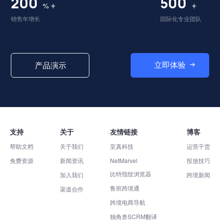
200
500
+
+
%
销售年增长
国际化专业团队
立即体验
产品演示
支持
关于
友情链接
博客
帮助文档
关于我们
至真科技
运营干货
免费资源
新闻资讯
NetMarvel
投放技巧
比特指纹浏览器
加入我们
跨境新闻
鲁班跨境通
渠道合作
跨境电商导航
独角兽SCRM翻译