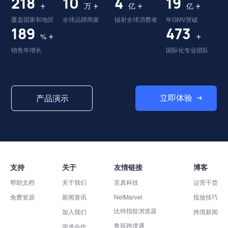
226
10
4
20
+
+
+
+
万
亿
亿
覆盖国家和地区
全球品牌商家
辐射全球消费者
年GMV突破
196
491
+
+
%
销售年增长
国际化专业团队
立即体验
产品演示
支持
关于
友情链接
博客
帮助文档
关于我们
至真科技
运营干货
免费资源
新闻资讯
NetMarvel
投放技巧
比特指纹浏览器
加入我们
跨境新闻
鲁班跨境通
渠道合作