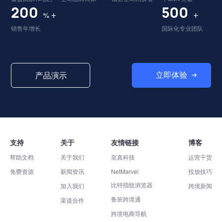
200
500
+
+
%
销售年增长
国际化专业团队
立即体验
产品演示
支持
关于
友情链接
博客
帮助文档
关于我们
至真科技
运营干货
免费资源
新闻资讯
NetMarvel
投放技巧
比特指纹浏览器
加入我们
跨境新闻
鲁班跨境通
渠道合作
跨境电商导航