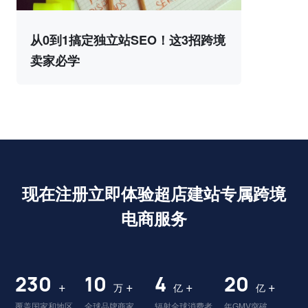
从0到1搞定独立站SEO！这3招跨境
卖家必学
现在注册立即体验超店建站专属跨境
电商服务
230
10
4
20
+
+
+
+
万
亿
亿
覆盖国家和地区
全球品牌商家
辐射全球消费者
年GMV突破