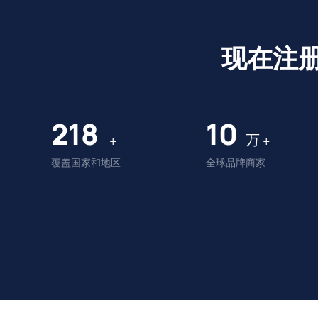
现在注
225
10
万
+
+
覆盖国家和地区
全球品牌商家