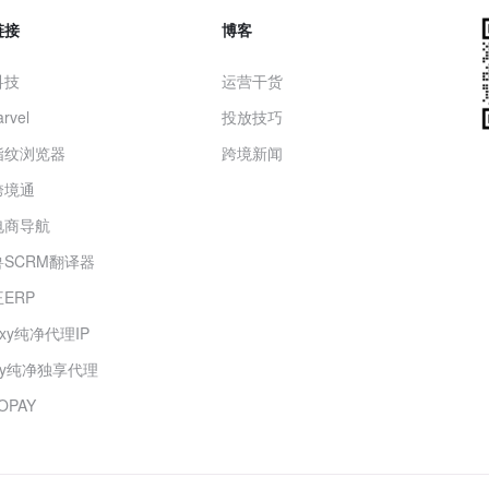
链接
博客
科技
运营干货
rvel
投放技巧
指纹浏览器
跨境新闻
跨境通
电商导航
SCRM翻译器
ERP
roxy纯净代理IP
oxy纯净独享代理
OPAY