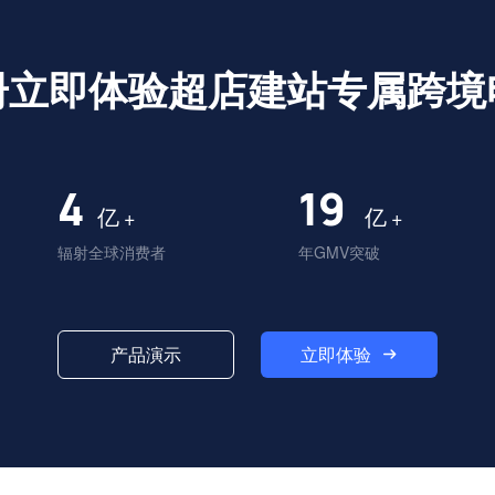
册立即体验超店建站专属跨境
4
20
亿
亿
+
+
辐射全球消费者
年GMV突破
立即体验
产品演示