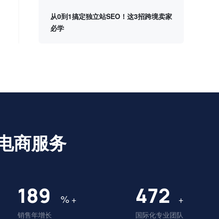
从0到1搞定独立站SEO！这3招跨境卖家
必学
电商服务
195
488
%
+
+
销售年增长
国际化专业团队