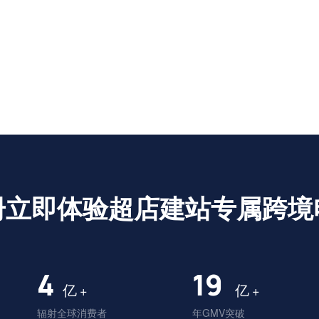
册立即体验超店建站专属跨境
4
20
亿
亿
+
+
辐射全球消费者
年GMV突破