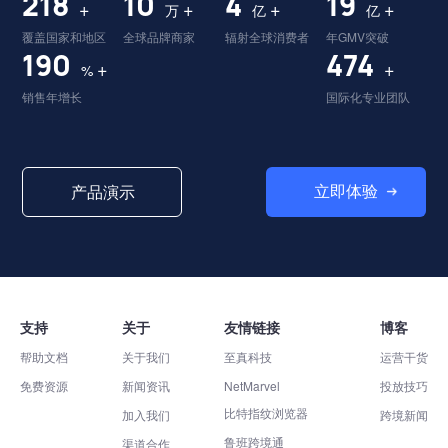
225
10
4
20
+
+
+
+
万
亿
亿
覆盖国家和地区
全球品牌商家
辐射全球消费者
年GMV突破
195
489
+
+
%
销售年增长
国际化专业团队
立即体验
产品演示
支持
关于
友情链接
博客
帮助文档
关于我们
至真科技
运营干货
免费资源
新闻资讯
NetMarvel
投放技巧
比特指纹浏览器
加入我们
跨境新闻
鲁班跨境通
渠道合作