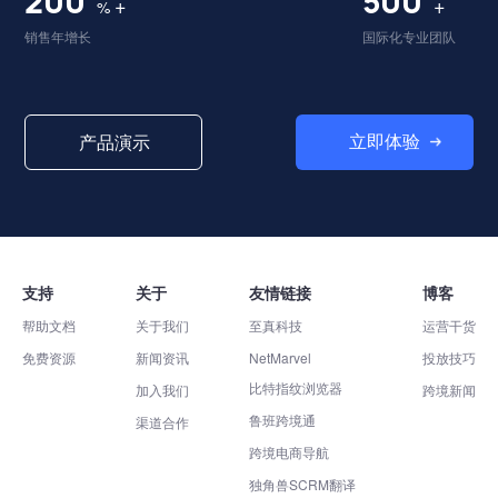
200
500
+
+
%
销售年增长
国际化专业团队
立即体验
产品演示
支持
关于
友情链接
博客
帮助文档
关于我们
至真科技
运营干货
免费资源
新闻资讯
NetMarvel
投放技巧
比特指纹浏览器
加入我们
跨境新闻
鲁班跨境通
渠道合作
跨境电商导航
独角兽SCRM翻译