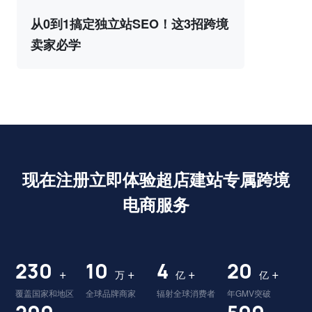
从0到1搞定独立站SEO！这3招跨境
卖家必学
现在注册立即体验超店建站专属跨境
电商服务
230
10
4
20
+
+
+
+
万
亿
亿
覆盖国家和地区
全球品牌商家
辐射全球消费者
年GMV突破