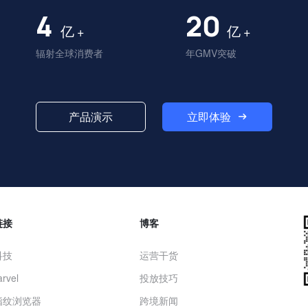
4
20
亿
亿
+
+
辐射全球消费者
年GMV突破
立即体验
产品演示
链接
博客
科技
运营干货
rvel
投放技巧
指纹浏览器
跨境新闻