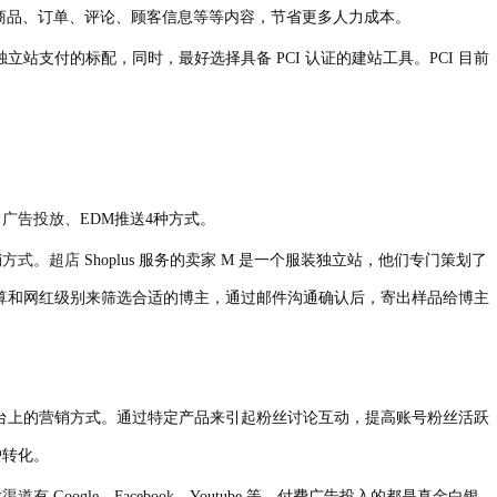
同步商品、订单、评论、顾客信息等等内容，节省更多人力成本。
卡是独立站支付的标配，同时，最好选择具备 PCI 认证的建站工具。PCI 目前
、广告投放、
EDM推送4种方式。
销方式。超店
Shoplus 服务的卖家 M 是一个服装独立站，他们专门策划了
——根据营销预算和网红级别来筛选合适的博主，通过邮件沟通确认后，寄出样品给博主
gram 等社交平台上的营销方式。通过特定产品来引起粉丝讨论互动，提高账号粉丝活跃
户转化。
放渠道有
Google、Facebook、Youtube 等。付费广告投入的都是真金白银，