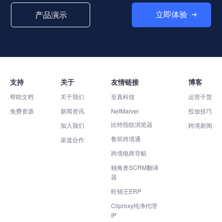
立即体验
产品演示
支持
关于
友情链接
博客
帮助文档
关于我们
至真科技
运营干货
免费资源
新闻资讯
NetMarvel
投放技巧
比特指纹浏览器
加入我们
跨境新闻
鲁班跨境通
渠道合作
跨境电商导航
独角兽SCRM翻译
器
旺销王ERP
Cliproxy纯净代理
IP