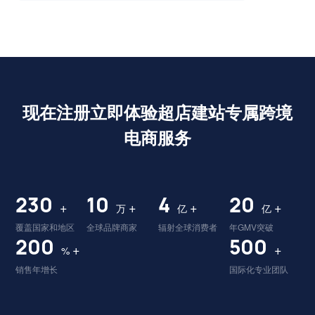
现在注册立即体验超店建站专属跨境
电商服务
230
10
4
20
+
+
+
+
万
亿
亿
覆盖国家和地区
全球品牌商家
辐射全球消费者
年GMV突破
200
500
+
+
%
销售年增长
国际化专业团队