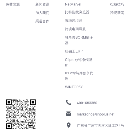
免费资源
新闻资讯
NetMarvel
投放技巧
比特指纹浏览器
加入我们
跨境新闻
鲁班跨境通
渠道合作
跨境电商导航
独角兽SCRM翻译
器
旺销王ERP
Cliproxy纯净代理
IP
IPFoxy纯净独享代
理
WINTOPAY
4001683380
marketing@shoplus.net
广东省广州市天河区建工路4号