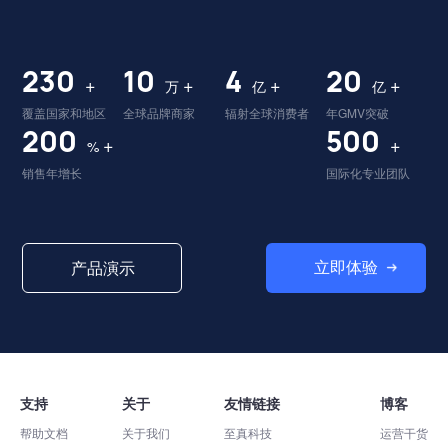
230
10
4
20
+
+
+
+
万
亿
亿
覆盖国家和地区
全球品牌商家
辐射全球消费者
年GMV突破
200
500
+
+
%
销售年增长
国际化专业团队
立即体验
产品演示
支持
关于
友情链接
博客
帮助文档
关于我们
至真科技
运营干货