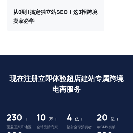
从0到1搞定独立站SEO！这3招跨境
卖家必学
现在注册立即体验超店建站专属跨境
电商服务
230
10
4
20
+
+
+
+
万
亿
亿
覆盖国家和地区
全球品牌商家
辐射全球消费者
年GMV突破