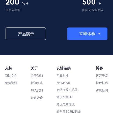
200
500
+
+
%
销售年增长
国际化专业团队
立即体验
产品演示
支持
关于
友情链接
博客
帮助文档
关于我们
至真科技
运营干货
免费资源
新闻资讯
NetMarvel
投放技巧
比特指纹浏览器
加入我们
跨境新闻
鲁班跨境通
渠道合作
跨境电商导航
独角兽SCRM翻译