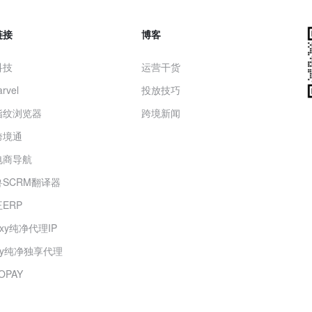
链接
博客
科技
运营干货
rvel
投放技巧
指纹浏览器
跨境新闻
跨境通
电商导航
SCRM翻译器
ERP
roxy纯净代理IP
oxy纯净独享代理
OPAY