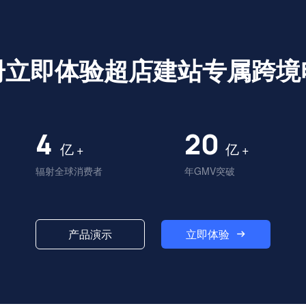
册立即体验超店建站专属跨境
4
20
亿
亿
+
+
辐射全球消费者
年GMV突破
立即体验
产品演示