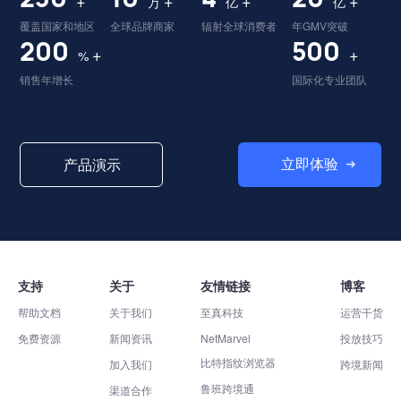
+
+
+
+
万
亿
亿
覆盖国家和地区
全球品牌商家
辐射全球消费者
年GMV突破
200
500
+
+
%
销售年增长
国际化专业团队
立即体验
产品演示
支持
关于
友情链接
博客
帮助文档
关于我们
至真科技
运营干货
免费资源
新闻资讯
NetMarvel
投放技巧
比特指纹浏览器
加入我们
跨境新闻
鲁班跨境通
渠道合作