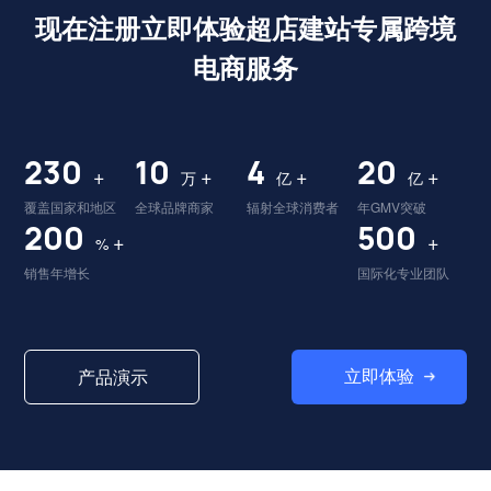
现在注册立即体验超店建站专属跨境
电商服务
230
10
4
20
+
+
+
+
万
亿
亿
覆盖国家和地区
全球品牌商家
辐射全球消费者
年GMV突破
200
500
+
+
%
销售年增长
国际化专业团队
立即体验
产品演示