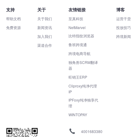
支持
关于
友情链接
博客
帮助文档
关于我们
至真科技
运营干货
免费资源
新闻资讯
NetMarvel
投放技巧
比特指纹浏览器
加入我们
跨境新闻
鲁班跨境通
渠道合作
跨境电商导航
独角兽SCRM翻译
器
旺销王ERP
Cliproxy纯净代理
IP
IPFoxy纯净独享代
理
WINTOPAY
4001683380