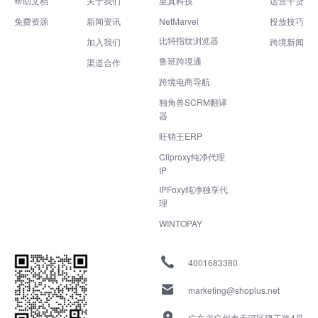
帮助文档
关于我们
至真科技
运营干货
免费资源
新闻资讯
NetMarvel
投放技巧
比特指纹浏览器
加入我们
跨境新闻
鲁班跨境通
渠道合作
跨境电商导航
独角兽SCRM翻译
器
旺销王ERP
Cliproxy纯净代理
IP
IPFoxy纯净独享代
理
WINTOPAY
4001683380
marketing@shoplus.net
广东省广州市天河区建工路4号