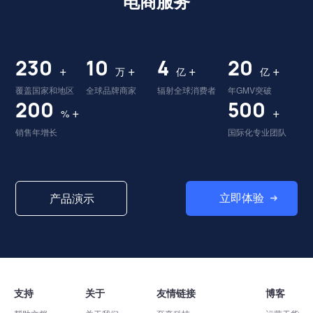
电商服务
230
10
4
20
+
+
+
+
万
亿
亿
覆盖国家和地区
全球品牌商家
辐射全球消费者
年GMV突破
200
500
+
+
%
销售年增长
国际化专业团队
立即体验
产品演示
支持
关于
友情链接
博客