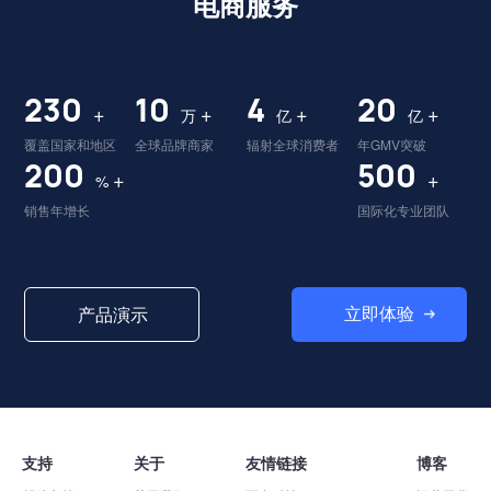
电商服务
230
10
4
20
+
+
+
+
万
亿
亿
覆盖国家和地区
全球品牌商家
辐射全球消费者
年GMV突破
200
500
+
+
%
销售年增长
国际化专业团队
立即体验
产品演示
支持
关于
友情链接
博客