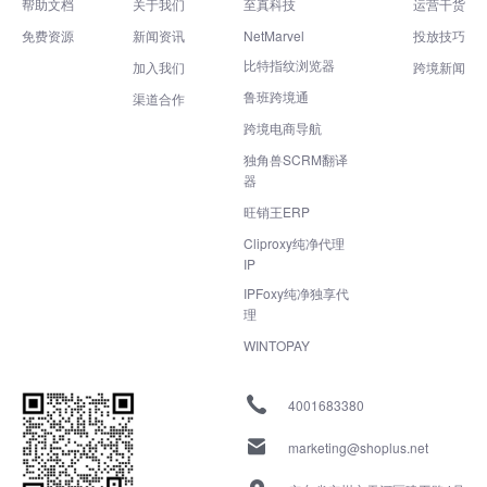
帮助文档
关于我们
至真科技
运营干货
免费资源
新闻资讯
NetMarvel
投放技巧
比特指纹浏览器
加入我们
跨境新闻
鲁班跨境通
渠道合作
跨境电商导航
独角兽SCRM翻译
器
旺销王ERP
Cliproxy纯净代理
IP
IPFoxy纯净独享代
理
WINTOPAY
4001683380
marketing@shoplus.net