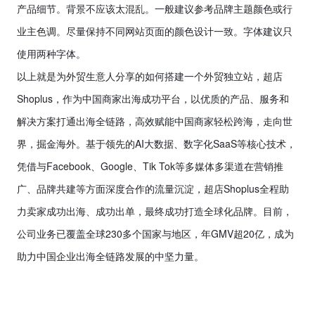
产品细节。背景不应该太混乱。一般建议参考品牌主题颜色或行
业主色调。尽量保持不同网站页面的颜色设计一致。字体建议只
使用两种字体。
以上就是为外贸生意人分享的如何搭建一个外贸独立站，超店
Shoplus
，作为中国商家出海成功平台，以优质的产品、服务和
解决方案打通出海全链路，高效赋能中国商家轻松跨海，走向世
界，掘金海外。基于领先的
AI
大数据、数字化
SaaS
等核心技术，
凭借与
Facebook
、
Google
、
Tik Tok
等多媒体多渠道在营销推
广、品牌共建等方面深度合作的流量沉淀，超店
Shoplus
全程助
力卖家成功出海、成功出单，最终成功打造全球化品牌。目前，
公司业务已覆盖全球
230
多个国家与地区，年
GMV
超
20
亿，成为
助力中国企业出海全链路发展的中坚力量。