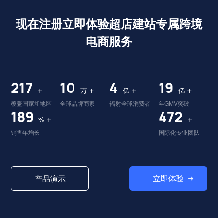
现在注册立即体验超店建站专属跨境
电商服务
224
10
4
19
+
+
+
+
万
亿
亿
覆盖国家和地区
全球品牌商家
辐射全球消费者
年GMV突破
195
487
+
+
%
销售年增长
国际化专业团队
立即体验
产品演示