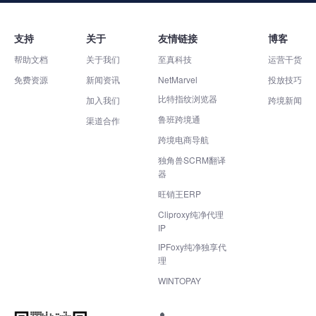
支持
关于
友情链接
博客
帮助文档
关于我们
至真科技
运营干货
免费资源
新闻资讯
NetMarvel
投放技巧
比特指纹浏览器
加入我们
跨境新闻
鲁班跨境通
渠道合作
跨境电商导航
独角兽SCRM翻译
器
旺销王ERP
Cliproxy纯净代理
IP
IPFoxy纯净独享代
理
WINTOPAY