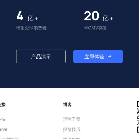
4
20
亿
亿
+
+
辐射全球消费者
年GMV突破
立即体验
产品演示
链接
博客
科技
运营干货
rvel
投放技巧