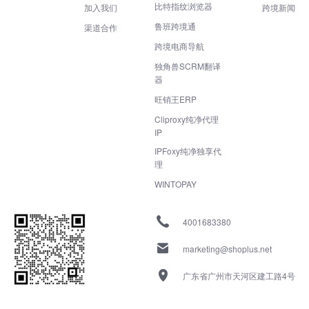
比特指纹浏览器
加入我们
跨境新闻
鲁班跨境通
渠道合作
跨境电商导航
独角兽SCRM翻译
器
旺销王ERP
Cliproxy纯净代理
IP
IPFoxy纯净独享代
理
WINTOPAY
4001683380
marketing@shoplus.net
广东省广州市天河区建工路4号