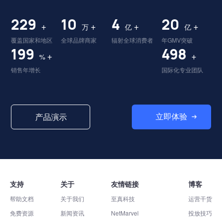
230
10
4
20
+
+
+
+
万
亿
亿
覆盖国家和地区
全球品牌商家
辐射全球消费者
年GMV突破
200
499
+
+
%
销售年增长
国际化专业团队
立即体验
产品演示
支持
关于
友情链接
博客
帮助文档
关于我们
至真科技
运营干货
免费资源
新闻资讯
NetMarvel
投放技巧