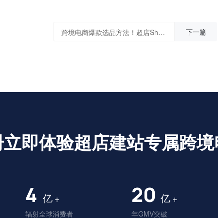
下一篇
跨境电商爆款选品方法！超店Shoplus独家分享
册立即体验超店建站专属跨境
4
20
亿
亿
+
+
辐射全球消费者
年GMV突破