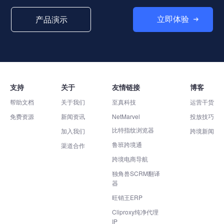
立即体验
产品演示
支持
关于
友情链接
博客
帮助文档
关于我们
至真科技
运营干货
免费资源
新闻资讯
NetMarvel
投放技巧
比特指纹浏览器
加入我们
跨境新闻
鲁班跨境通
渠道合作
跨境电商导航
独角兽SCRM翻译
器
旺销王ERP
Cliproxy纯净代理
IP