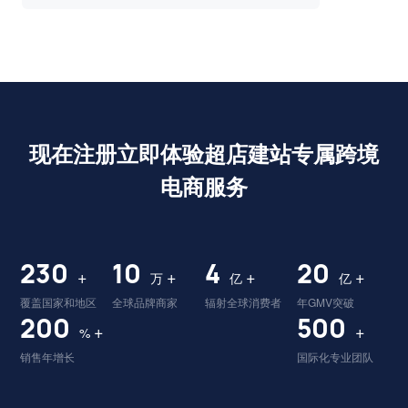
现在注册立即体验超店建站专属跨境
电商服务
230
10
4
20
+
+
+
+
万
亿
亿
覆盖国家和地区
全球品牌商家
辐射全球消费者
年GMV突破
200
500
+
+
%
销售年增长
国际化专业团队